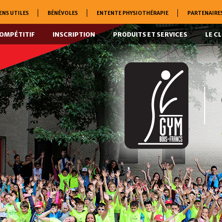
ENS UTILES
BÉNÉVOLES
ENTENTE PHYSIOTHÉRAPIE
PARTENAIRE
OMPÉTITIF
INSCRIPTION
PRODUITS ET SERVICES
LE C
CLUB DE GYMNAS
VICTORIAVILLE